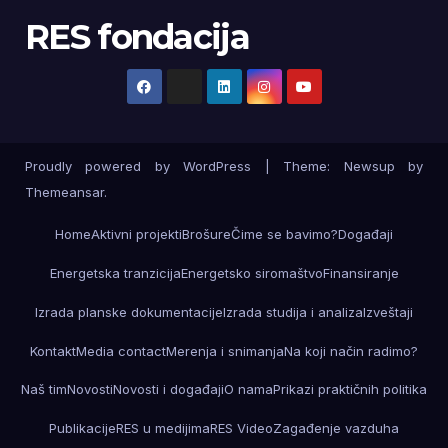
RES fondacija
Proudly powered by WordPress
|
Theme: Newsup by
Themeansar
.
Home
Aktivni projekti
Brošure
Čime se bavimo?
Događaji
Energetska tranzicija
Energetsko siromaštvo
Finansiranje
Izrada planske dokumentacije
Izrada studija i analiza
Izveštaji
Kontakt
Media contact
Merenja i snimanja
Na koji način radimo?
Naš tim
Novosti
Novosti i događaji
O nama
Prikazi praktičnih politika
Publikacije
RES u medijima
RES Video
Zagađenje vazduha