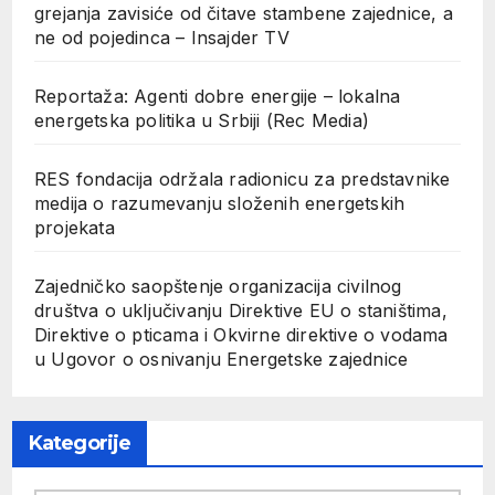
grejanja zavisiće od čitave stambene zajednice, a
ne od pojedinca – Insajder TV
Reportaža: Agenti dobre energije – lokalna
energetska politika u Srbiji (Rec Media)
RES fondacija održala radionicu za predstavnike
medija o razumevanju složenih energetskih
projekata
Zajedničko saopštenje organizacija civilnog
društva o uključivanju Direktive EU o staništima,
Direktive o pticama i Okvirne direktive o vodama
u Ugovor o osnivanju Energetske zajednice
Kategorije