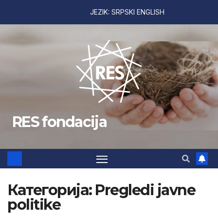
JEZIK:
SRPSKI
ENGLISH
Skip
to
content
RES fondacija
Категорија:
Pregledi javne
politike