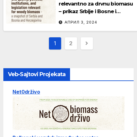
relevantno za drvnu biomasu
– prikaz Srbije i Bosne i
Hercegovine
АПРИЛ 3, 2024
Пагинација
1
2
чланака
Veb-Sajtovi Projekata
Net0drživo