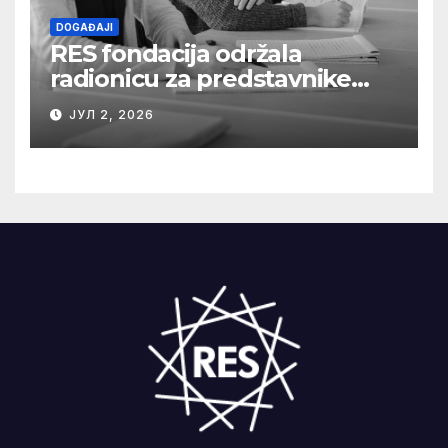
DOGAĐAJI
RES fondacija održala
radionicu za predstavnike
medija o razumevanju
ЈУЛ 2, 2026
složenih energetskih
projekata