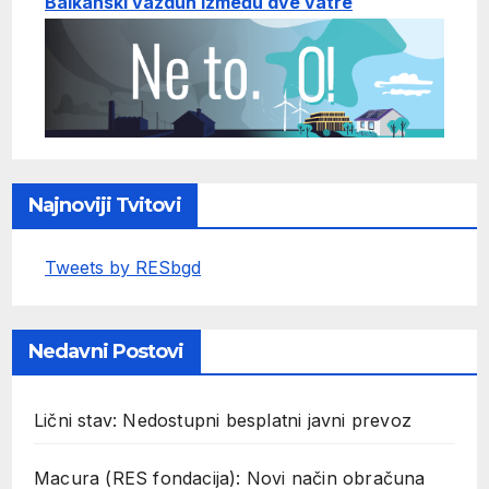
Balkanski vazduh između dve vatre
Najnoviji Tvitovi
Tweets by RESbgd
Nedavni Postovi
Lični stav: Nedostupni besplatni javni prevoz
Macura (RES fondacija): Novi način obračuna