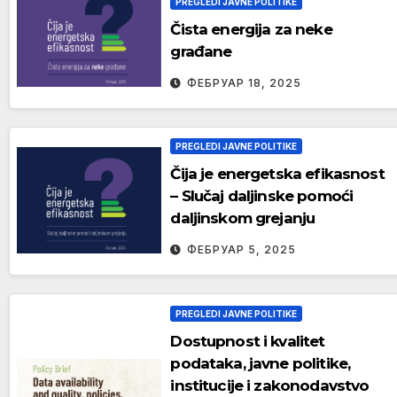
PREGLEDI JAVNE POLITIKE
Čista energija za neke
građane
ФЕБРУАР 18, 2025
PREGLEDI JAVNE POLITIKE
Čija je energetska efikasnost
– Slučaj daljinske pomoći
daljinskom grejanju
ФЕБРУАР 5, 2025
PREGLEDI JAVNE POLITIKE
Dostupnost i kvalitet
podataka, javne politike,
institucije i zakonodavstvo