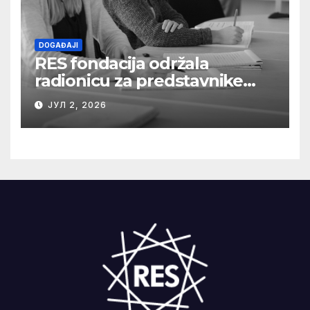
DOGAĐAJI
RES fondacija održala
radionicu za predstavnike
medija o razumevanju
ЈУЛ 2, 2026
složenih energetskih
projekata