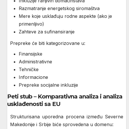
Inkluzije ranjivih domaćinstava
Razmatranje energetskog siromaštva
Mere koje usklađuju rodne aspekte (ako je
primenljivo)
Zahteve za sufinansiranje
Prepreke će biti kategorizovane u:
Finansijske
Administrativne
Tehničke
Informacione
Prepreke socijalne inkluzije
Peti stub – Komparativna analiza i analiza
usklađenosti sa EU
Strukturisana uporedna procena između Severne
Makedonije i Srbije biće sprovedena u domenu: