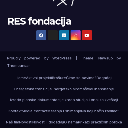
RES fondacija
Proudly powered by WordPress
|
Theme: Newsup by
Themeansar
.
Home
Aktivni projekti
Brošure
Čime se bavimo?
Događaji
Energetska tranzicija
Energetsko siromaštvo
Finansiranje
Izrada planske dokumentacije
Izrada studija i analiza
Izveštaji
Kontakt
Media contact
Merenja i snimanja
Na koji način radimo?
Naš tim
Novosti
Novosti i događaji
O nama
Prikazi praktičnih politika