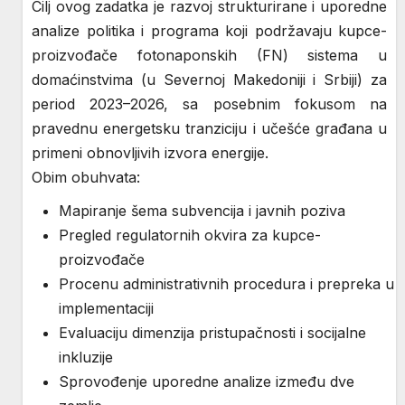
Cilj ovog zadatka je razvoj strukturirane i uporedne
analize politika i programa koji podržavaju kupce-
proizvođače fotonaponskih (FN) sistema u
domaćinstvima (u Severnoj Makedoniji i Srbiji) za
period 2023–2026, sa posebnim fokusom na
pravednu energetsku tranziciju i učešće građana u
primeni obnovljivih izvora energije.
Obim obuhvata:
Mapiranje šema subvencija i javnih poziva
Pregled regulatornih okvira za kupce-
proizvođače
Procenu administrativnih procedura i prepreka u
implementaciji
Evaluaciju dimenzija pristupačnosti i socijalne
inkluzije
Sprovođenje uporedne analize između dve