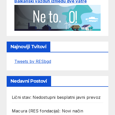
Balkanski vazduh između dve vatre
Najnoviji Tvitovi
Tweets by RESbgd
Nedavni Postovi
Lični stav: Nedostupni besplatni javni prevoz
Macura (RES fondacija): Novi način