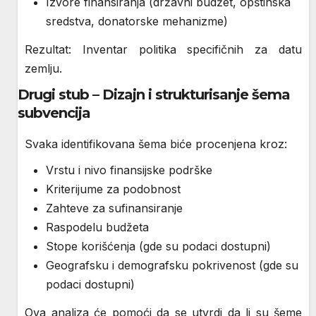
Izvore finansiranja (državni budžet, opštinska
sredstva, donatorske mehanizme)
Rezultat: Inventar politika specifičnih za datu
zemlju.
Drugi stub – Dizajn i strukturisanje šema
subvencija
Svaka identifikovana šema biće procenjena kroz:
Vrstu i nivo finansijske podrške
Kriterijume za podobnost
Zahteve za sufinansiranje
Raspodelu budžeta
Stope korišćenja (gde su podaci dostupni)
Geografsku i demografsku pokrivenost (gde su
podaci dostupni)
Ova analiza će pomoći da se utvrdi da li su šeme