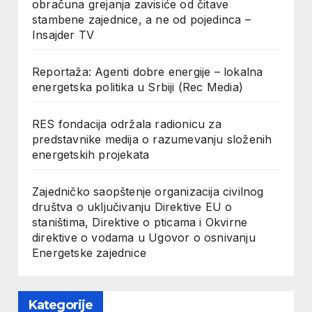
obračuna grejanja zavisiće od čitave
stambene zajednice, a ne od pojedinca –
Insajder TV
Reportaža: Agenti dobre energije – lokalna
energetska politika u Srbiji (Rec Media)
RES fondacija održala radionicu za
predstavnike medija o razumevanju složenih
energetskih projekata
Zajedničko saopštenje organizacija civilnog
društva o uključivanju Direktive EU o
staništima, Direktive o pticama i Okvirne
direktive o vodama u Ugovor o osnivanju
Energetske zajednice
Kategorije