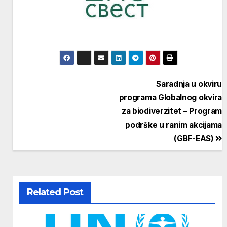
Кретање
Saradnja u okviru
programa Globalnog okvira
чланка
za biodiverzitet – Program
podrške u ranim akcijama
(GBF-EAS)
Related Post