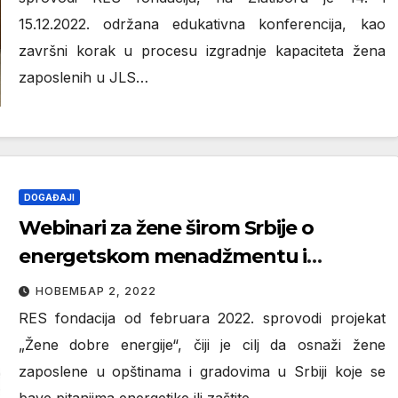
15.12.2022. održana edukativna konferencija, kao
završni korak u procesu izgradnje kapaciteta žena
zaposlenih u JLS…
DOGAĐAJI
Webinari za žene širom Srbije o
energetskom menadžmentu i
efikasnijem upravljanju resursima
НОВЕМБАР 2, 2022
RES fondacija od februara 2022. sprovodi projekat
„Žene dobre energije“, čiji je cilj da osnaži žene
zaposlene u opštinama i gradovima u Srbiji koje se