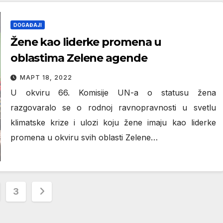
DOGAĐAJI
Žene kao liderke promena u
oblastima Zelene agende
МАРТ 18, 2022
U okviru 66. Komisije UN-a o statusu žena
razgovaralo se o rodnoj ravnopravnosti u svetlu
klimatske krize i ulozi koju žene imaju kao liderke
promena u okviru svih oblasti Zelene…
ација
3
ка