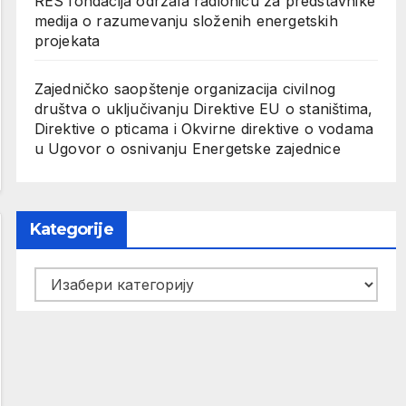
RES fondacija održala radionicu za predstavnike
medija o razumevanju složenih energetskih
projekata
Zajedničko saopštenje organizacija civilnog
društva o uključivanju Direktive EU o staništima,
Direktive o pticama i Okvirne direktive o vodama
u Ugovor o osnivanju Energetske zajednice
Kategorije
Kategorije