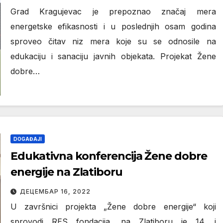
Grad Kragujevac je prepoznao značaj mera
energetske efikasnosti i u poslednjih osam godina
sproveo čitav niz mera koje su se odnosile na
edukaciju i sanaciju javnih objekata. Projekat Žene
dobre…
DOGAĐAJI
Edukativna konferencija Žene dobre
energije na Zlatiboru
ДЕЦЕМБАР 16, 2022
U završnici projekta „Žene dobre energije“ koji
sprovodi RES fondacija, na Zlatiboru je 14. i