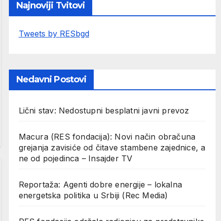
Najnoviji Tvitovi
Tweets by RESbgd
Nedavni Postovi
Lični stav: Nedostupni besplatni javni prevoz
Macura (RES fondacija): Novi način obračuna
grejanja zavisiće od čitave stambene zajednice, a
ne od pojedinca – Insajder TV
Reportaža: Agenti dobre energije – lokalna
energetska politika u Srbiji (Rec Media)