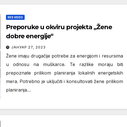
RES VIDEO
Preporuke u okviru projekta „Žene
dobre energije“
ЈАНУАР 27, 2023
Žene imaju drugačije potrebe za energijom i resursima
u odnosu na muškarce. Te razlike moraju biti
prepoznate prilikom planiranja lokalnih energetskih
mera. Potrebno je uključiti i konsultovati žene prilikom
planiranja…