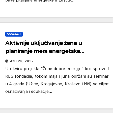
bave pitanjima energetike ili zaštite…
DOGAĐAJI
Aktivnije uključivanje žena u
planiranje mera energetske
efikasnosti u Srbiji može da poboljša
ЈУН 25, 2022
korišćenje resursa
U okviru projekta “Žene dobre energije” koji sprovodi
RES fondacija, tokom maja i juna održani su seminari
u 4 grada (Užice, Kragujevac, Kraljevo i Niš) sa ciljem
osnaživanja i edukacije…