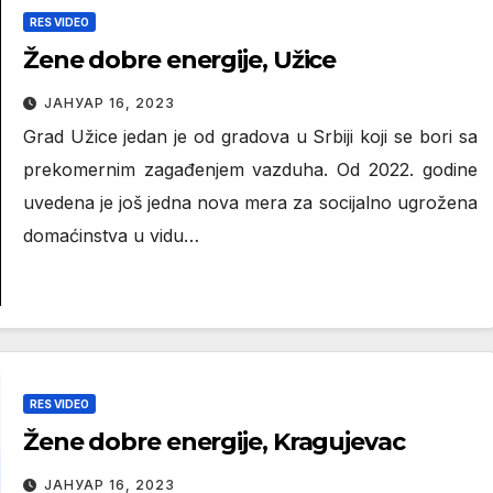
RES VIDEO
Žene dobre energije, Užice
ЈАНУАР 16, 2023
Grad Užice jedan je od gradova u Srbiji koji se bori sa
prekomernim zagađenjem vazduha. Od 2022. godine
uvedena je još jedna nova mera za socijalno ugrožena
domaćinstva u vidu…
RES VIDEO
Žene dobre energije, Kragujevac
ЈАНУАР 16, 2023