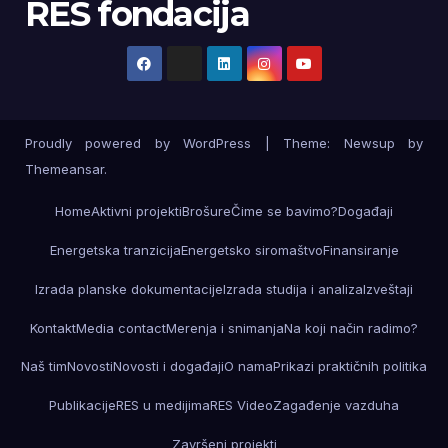
RES fondacija
Proudly powered by WordPress
|
Theme: Newsup by
Themeansar
.
Home
Aktivni projekti
Brošure
Čime se bavimo?
Događaji
Energetska tranzicija
Energetsko siromaštvo
Finansiranje
Izrada planske dokumentacije
Izrada studija i analiza
Izveštaji
Kontakt
Media contact
Merenja i snimanja
Na koji način radimo?
Naš tim
Novosti
Novosti i događaji
O nama
Prikazi praktičnih politika
Publikacije
RES u medijima
RES Video
Zagađenje vazduha
Završeni projekti