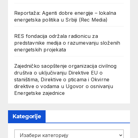
Reportaža: Agenti dobre energije – lokalna
energetska politika u Srbiji (Rec Media)
RES fondacija održala radionicu za
predstavnike medija o razumevanju složenih
energetskih projekata
Zajedničko saopštenje organizacija civilnog
društva o uključivanju Direktive EU o
staništima, Direktive o pticama i Okvirne
direktive o vodama u Ugovor o osnivanju
Energetske zajednice
Kategorije
Kategorije