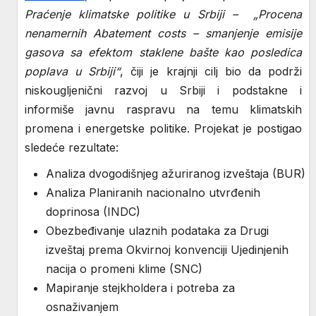
Praćenje klimatske politike u Srbiji – „Procena
nenamernih Abatement costs – smanjenje emisije
gasova sa efektom staklene bašte kao posledica
poplava u Srbiji“
, čiji je krajnji cilj bio da podrži
niskougljenični razvoj u Srbiji i podstakne i
informiše javnu raspravu na temu klimatskih
promena i energetske politike. Projekat je postigao
sledeće rezultate:
Analiza dvogodišnjeg ažuriranog izveštaja (BUR)
Analiza Planiranih nacionalno utvrđenih
doprinosa (INDC)
Obezbeđivanje ulaznih podataka za Drugi
izveštaj prema Okvirnoj konvenciji Ujedinjenih
nacija o promeni klime (SNC)
Mapiranje stejkholdera i potreba za
osnaživanjem