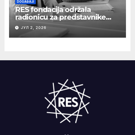
DOGAĐAJI
RES fondacija održala
radionicu za predstavnike
medija o razumevanju
ЈУЛ 2, 2026
složenih energetskih
projekata