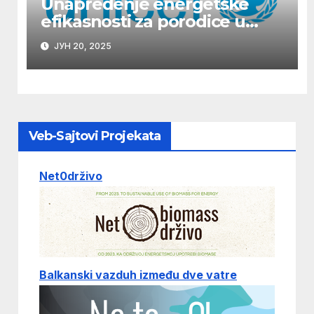
Unapređenje energetske
efikasnosti za porodice u
Srbiji
ЈУН 20, 2025
Veb-Sajtovi Projekata
Net0drživo
Balkanski vazduh između dve vatre