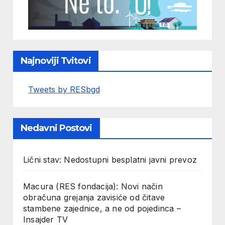
Najnoviji Tvitovi
Tweets by RESbgd
Nedavni Postovi
Lični stav: Nedostupni besplatni javni prevoz
Macura (RES fondacija): Novi način
obračuna grejanja zavisiće od čitave
stambene zajednice, a ne od pojedinca –
Insajder TV