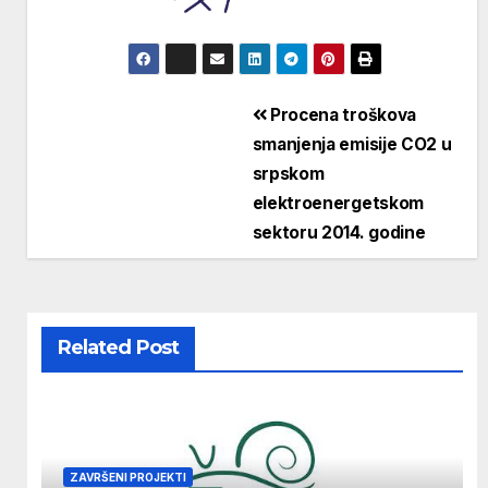
Кретање
Procena troškova
smanjenja emisije CO2 u
чланка
srpskom
elektroenergetskom
sektoru 2014. godine
Related Post
ZAVRŠENI PROJEKTI