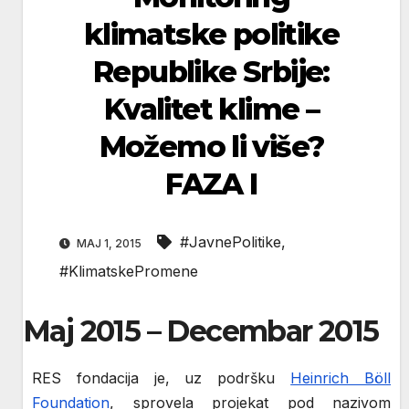
klimatske politike
Republike Srbije:
Kvalitet klime –
Možemo li više?
FAZA I
#JavnePolitike
,
МАЈ 1, 2015
#KlimatskePromene
Maj 2015 – Decembar 2015
RES fondacija je, uz podršku
Heinrich Böll
Foundation
, sprovela projekat pod nazivom