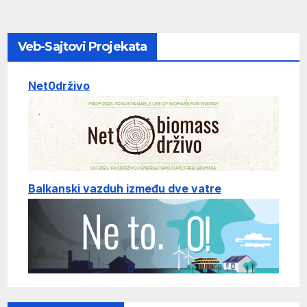
Veb-Sajtovi Projekata
Net0drživo
Balkanski vazduh između dve vatre