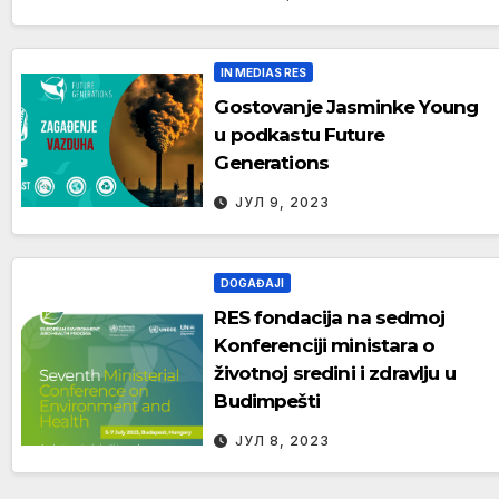
IN MEDIAS RES
Gostovanje Jasminke Young
u podkastu Future
Generations
ЈУЛ 9, 2023
DOGAĐAJI
RES fondacija na sedmoj
Konferenciji ministara o
životnoj sredini i zdravlju u
Budimpešti
ЈУЛ 8, 2023