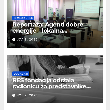
IN MEDIAS RES
Reportaža: Agenti dobre
energije – lokalna
energetska politika u Srbiji
ЈУЛ 8, 2026
(Rec Media)
DOGAĐAJI
RES fondacija održala
radionicu za predstavnike
medija o razumevanju
ЈУЛ 2, 2026
složenih energetskih
projekata