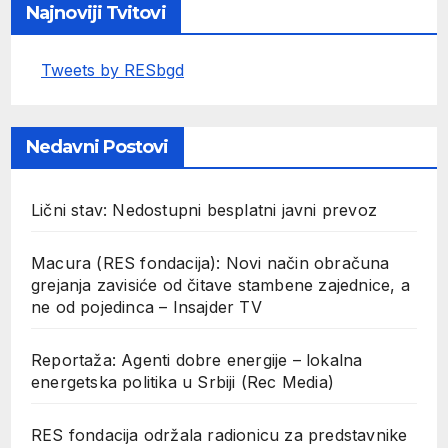
Najnoviji Tvitovi
Tweets by RESbgd
Nedavni Postovi
Lični stav: Nedostupni besplatni javni prevoz
Macura (RES fondacija): Novi način obračuna
grejanja zavisiće od čitave stambene zajednice, a
ne od pojedinca – Insajder TV
Reportaža: Agenti dobre energije – lokalna
energetska politika u Srbiji (Rec Media)
RES fondacija održala radionicu za predstavnike