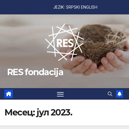
JEZIK:
SRPSKI
ENGLISH
Skip
to
content
RES fondacija
Месец:
јул 2023.